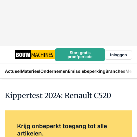
Start gratis
Inloggen
proefperiode
Actueel
Materieel
Ondernemen
Emissiebeperking
Branches
Mens
Kippertest 2024: Renault C520
Log in
om dit artikel te lezen.
Krijg onbeperkt toegang tot alle
artikelen.