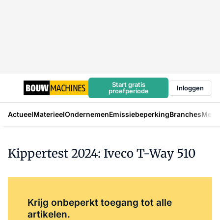
Start gratis
Inloggen
proefperiode
Actueel
Materieel
Ondernemen
Emissiebeperking
Branches
Mens
Kippertest 2024: Iveco T-Way 510
Log in
om dit artikel te lezen.
Krijg onbeperkt toegang tot alle
artikelen.