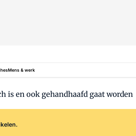
ches
Mens & werk
sch is en ook gehandhaafd gaat worden
Log in
om dit artikel te lezen.
ikelen.