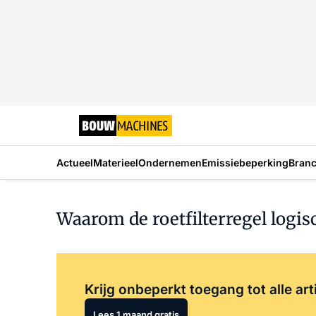
Actueel
Materieel
Ondernemen
Emissiebeperking
Bran
Waarom de roetfilterregel logi
Krijg onbeperkt toegang tot alle art
Lees 1 maand gratis