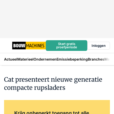
Start gratis
Inloggen
proefperiode
Actueel
Materieel
Ondernemen
Emissiebeperking
Branches
Mens
Cat presenteert nieuwe generatie
compacte rupsladers
Log in
om dit artikel te lezen.
Krijg onbeperkt toegang tot alle