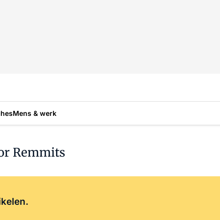
ches
Mens & werk
oor Remmits
Log in
om dit artikel te lezen.
ikelen.