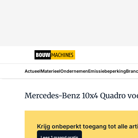
Actueel
Materieel
Ondernemen
Emissiebeperking
Bran
Mercedes-Benz 10x4 Quadro v
Krijg onbeperkt toegang tot alle art
Lees 1 maand gratis