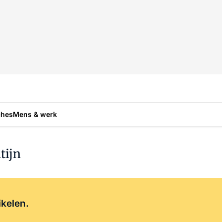
ches
Mens & werk
tijn
Log in
om dit artikel te lezen.
ikelen.