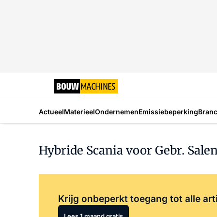
Actueel
Materieel
Ondernemen
Emissiebeperking
Bran
Hybride Scania voor Gebr. Salen
Krijg onbeperkt toegang tot alle art
Lees 1 maand gratis