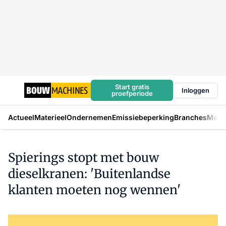
Start gratis
Inloggen
proefperiode
Actueel
Materieel
Ondernemen
Emissiebeperking
Branches
Mens
Spierings stopt met bouw
dieselkranen: 'Buitenlandse
klanten moeten nog wennen'