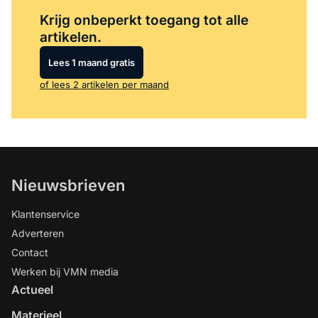
Log in
om dit artikel te lezen.
Krijg onbeperkt toegang tot alle
artikelen.
Lees 1 maand gratis
of lees 2 artikelen per maand
Nieuwsbrieven
Klantenservice
Adverteren
Contact
Werken bij VMN media
Actueel
Materieel