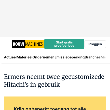
Start gratis
Inloggen
proefperiode
Actueel
Materieel
Ondernemen
Emissiebeperking
Branches
Mens
Ermers neemt twee gecustomizede
Hitachi's in gebruik
Log in
om dit artikel te lezen.
Krijg onbeperkt toegang tot alle