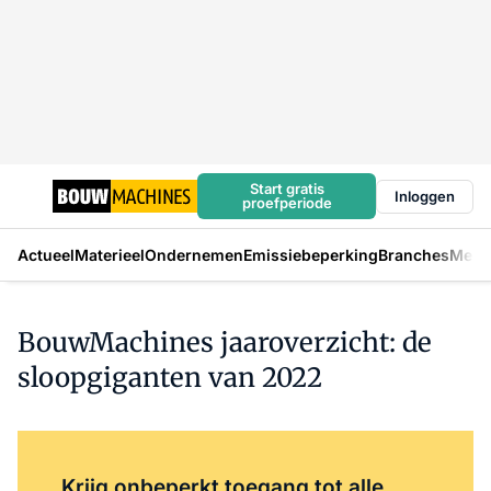
Start gratis
Inloggen
proefperiode
Actueel
Materieel
Ondernemen
Emissiebeperking
Branches
Mens
BouwMachines jaaroverzicht: de
sloopgiganten van 2022
Log in
om dit artikel te lezen.
Krijg onbeperkt toegang tot alle