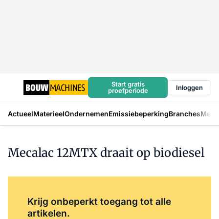
Start gratis
Inloggen
proefperiode
Actueel
Materieel
Ondernemen
Emissiebeperking
Branches
Mens
Mecalac 12MTX draait op biodiesel
Log in
om dit artikel te lezen.
Krijg onbeperkt toegang tot alle
artikelen.