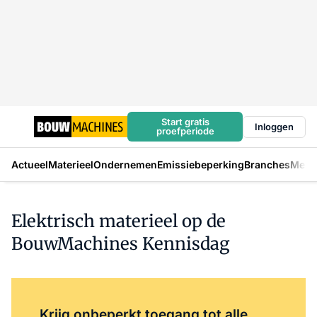
Start gratis
Inloggen
proefperiode
Actueel
Materieel
Ondernemen
Emissiebeperking
Branches
Mens
Elektrisch materieel op de
BouwMachines Kennisdag
Log in
om dit artikel te lezen.
Krijg onbeperkt toegang tot alle