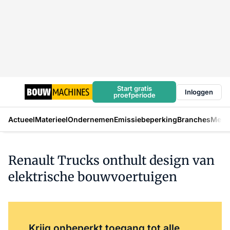
Start gratis
Inloggen
proefperiode
Actueel
Materieel
Ondernemen
Emissiebeperking
Branches
Mens
Renault Trucks onthult design van
elektrische bouwvoertuigen
Log in
om dit artikel te lezen.
Krijg onbeperkt toegang tot alle