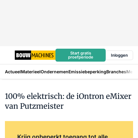
Start gratis
Inloggen
proefperiode
Actueel
Materieel
Ondernemen
Emissiebeperking
Branches
Mens
100% elektrisch: de iOntron eMixer
van Putzmeister
Log in
om dit artikel te lezen.
Krijg onbeperkt toegang tot alle