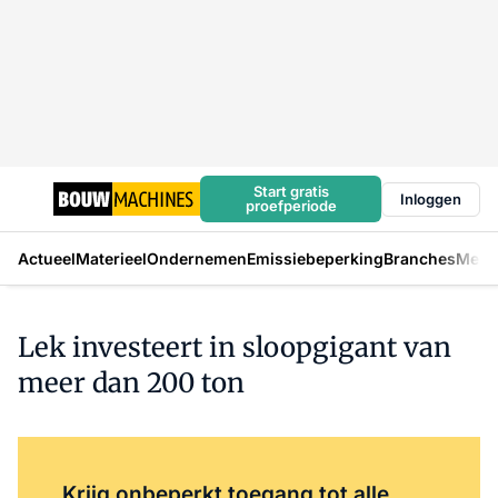
Start gratis
Inloggen
proefperiode
Actueel
Materieel
Ondernemen
Emissiebeperking
Branches
Mens
Lek investeert in sloopgigant van
meer dan 200 ton
Log in
om dit artikel te lezen.
Krijg onbeperkt toegang tot alle