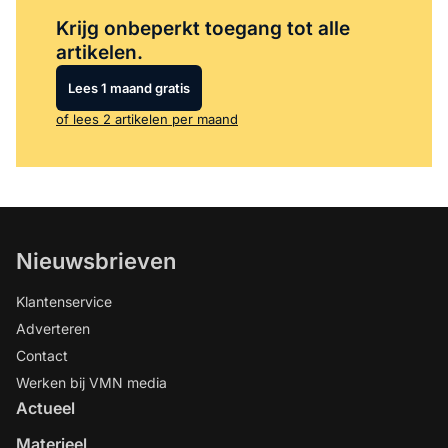
Log in
om dit artikel te lezen.
Krijg onbeperkt toegang tot alle
artikelen.
Lees 1 maand gratis
of lees 2 artikelen per maand
Nieuwsbrieven
Klantenservice
Adverteren
Contact
Werken bij VMN media
Actueel
Materieel