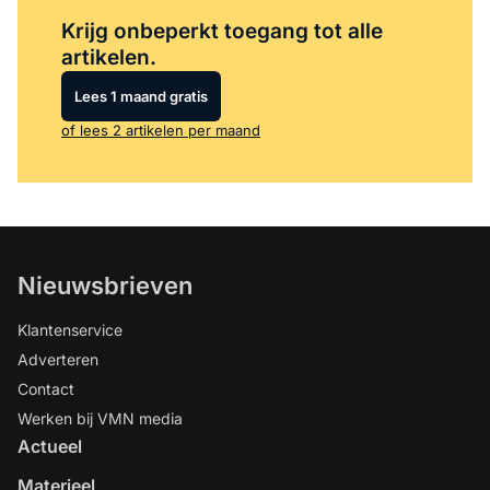
Log in
om dit artikel te lezen.
Krijg onbeperkt toegang tot alle
artikelen.
Lees 1 maand gratis
of lees 2 artikelen per maand
Nieuwsbrieven
Klantenservice
Adverteren
Contact
Werken bij VMN media
Actueel
Materieel