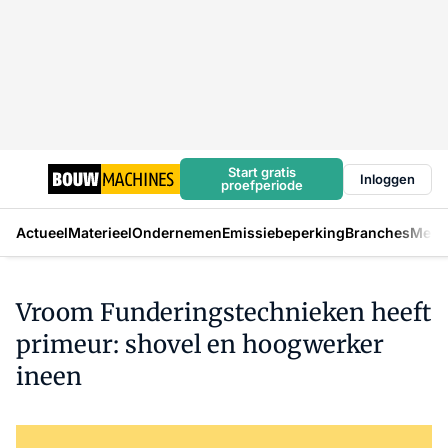
Start gratis
Inloggen
proefperiode
Actueel
Materieel
Ondernemen
Emissiebeperking
Branches
Mens
Vroom Funderingstechnieken heeft
primeur: shovel en hoogwerker
ineen