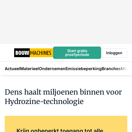
Start gratis
Inloggen
proefperiode
Actueel
Materieel
Ondernemen
Emissiebeperking
Branches
Mens
Dens haalt miljoenen binnen voor
Hydrozine-technologie
Log in
om dit artikel te lezen.
Krijg onbeperkt toegang tot alle