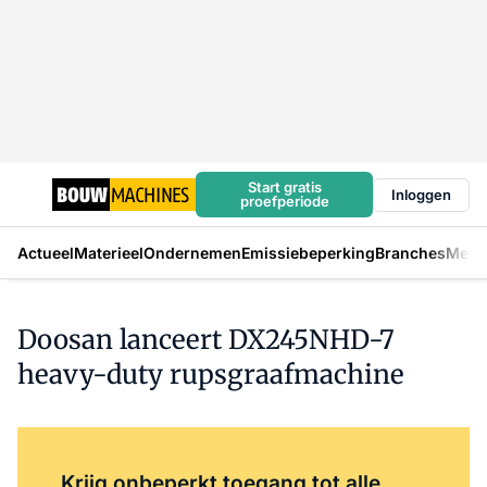
Start gratis
Inloggen
proefperiode
Actueel
Materieel
Ondernemen
Emissiebeperking
Branches
Mens
Doosan lanceert DX245NHD-7
heavy-duty rupsgraafmachine
Log in
om dit artikel te lezen.
Krijg onbeperkt toegang tot alle