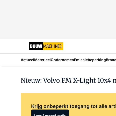
Actueel
Materieel
Ondernemen
Emissiebeperking
Bran
Nieuw: Volvo FM X-Light 10x4 
Krijg onbeperkt toegang tot alle art
Lees 1 maand gratis