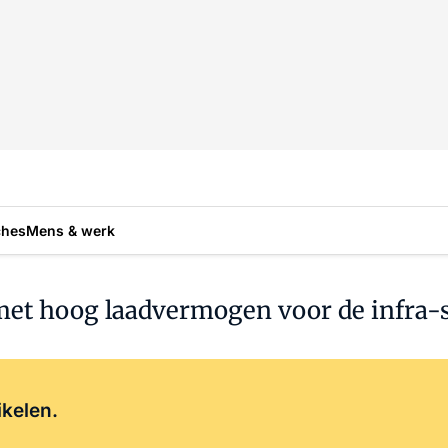
ches
Mens & werk
met hoog laadvermogen voor de infra-
Log in
om dit artikel te lezen.
ikelen.