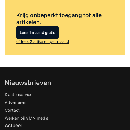
Log in
om dit artikel te lezen.
Krijg onbeperkt toegang tot alle
artikelen.
Lees 1 maand gratis
of lees 2 artikelen per maand
Nieuwsbrieven
Klantenservice
Adverteren
Contact
Werken bij VMN media
Actueel