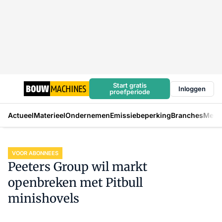
Start gratis
Inloggen
proefperiode
Actueel
Materieel
Ondernemen
Emissiebeperking
Branches
Mens
VOOR ABONNEES
Peeters Group wil markt
openbreken met Pitbull
minishovels