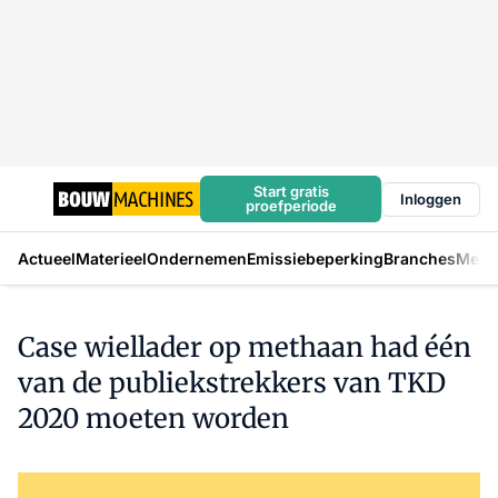
Start gratis
Inloggen
proefperiode
Actueel
Materieel
Ondernemen
Emissiebeperking
Branches
Mens
Case wiellader op methaan had één
van de publiekstrekkers van TKD
2020 moeten worden