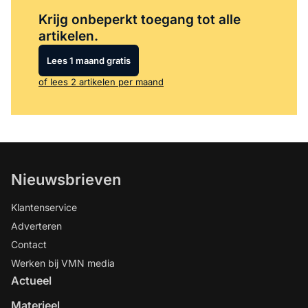
Log in
om dit artikel te lezen.
Krijg onbeperkt toegang tot alle
artikelen.
Lees 1 maand gratis
of lees 2 artikelen per maand
Nieuwsbrieven
Klantenservice
Adverteren
Contact
Werken bij VMN media
Actueel
Materieel