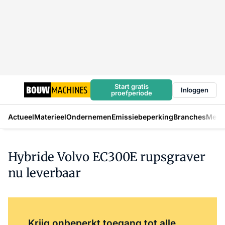
Start gratis
Inloggen
proefperiode
Actueel
Materieel
Ondernemen
Emissiebeperking
Branches
Mens
Hybride Volvo EC300E rupsgraver
nu leverbaar
Log in
om dit artikel te lezen.
Krijg onbeperkt toegang tot alle