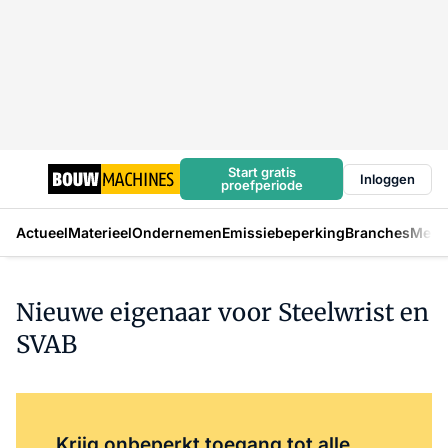
Start gratis
Inloggen
proefperiode
Actueel
Materieel
Ondernemen
Emissiebeperking
Branches
Mens
Nieuwe eigenaar voor Steelwrist en
SVAB
Log in
om dit artikel te lezen.
Krijg onbeperkt toegang tot alle