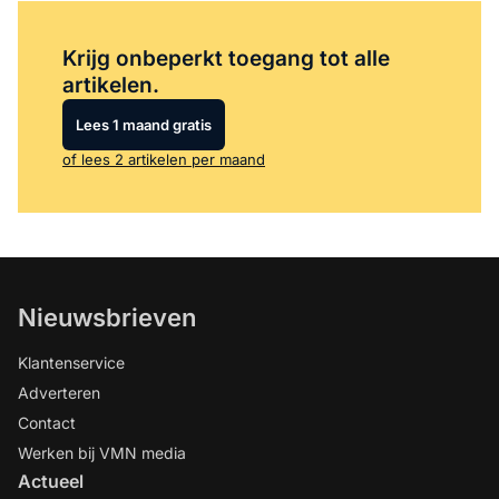
Log in
om dit artikel te lezen.
Krijg onbeperkt toegang tot alle
artikelen.
Lees 1 maand gratis
of lees 2 artikelen per maand
Nieuwsbrieven
Klantenservice
Adverteren
Contact
Werken bij VMN media
Actueel