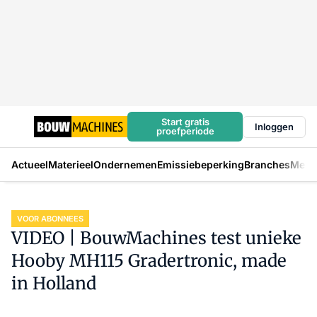
Start gratis
Inloggen
proefperiode
Actueel
Materieel
Ondernemen
Emissiebeperking
Branches
Mens
VOOR ABONNEES
VIDEO | BouwMachines test unieke
Hooby MH115 Gradertronic, made
in Holland