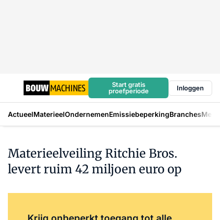
Start gratis
Inloggen
proefperiode
Actueel
Materieel
Ondernemen
Emissiebeperking
Branches
Mens
Materieelveiling Ritchie Bros.
levert ruim 42 miljoen euro op
Log in
om dit artikel te lezen.
Krijg onbeperkt toegang tot alle