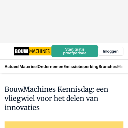
Start gratis
Inloggen
proefperiode
Actueel
Materieel
Ondernemen
Emissiebeperking
Branches
Mens
BouwMachines Kennisdag: een
vliegwiel voor het delen van
innovaties