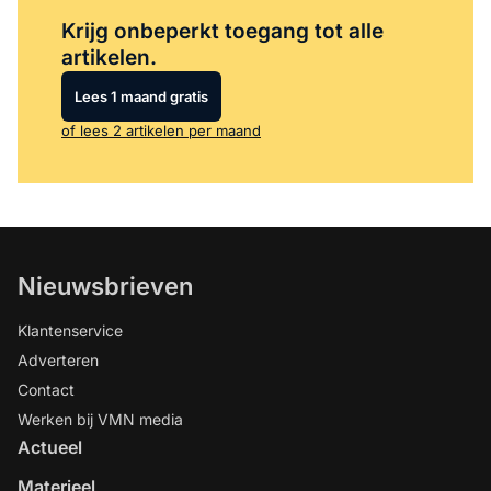
Log in
om dit artikel te lezen.
Krijg onbeperkt toegang tot alle
artikelen.
Lees 1 maand gratis
of lees 2 artikelen per maand
Nieuwsbrieven
Klantenservice
Adverteren
Contact
Werken bij VMN media
Actueel
Materieel