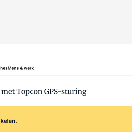
ches
Mens & werk
t met Topcon GPS-sturing
Log in
om dit artikel te lezen.
ikelen.