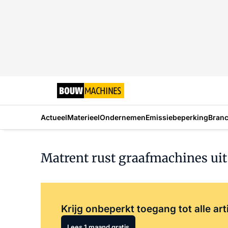
Actueel
Materieel
Ondernemen
Emissiebeperking
Bran
Matrent rust graafmachines ui
Krijg onbeperkt toegang tot alle art
Lees 1 maand gratis