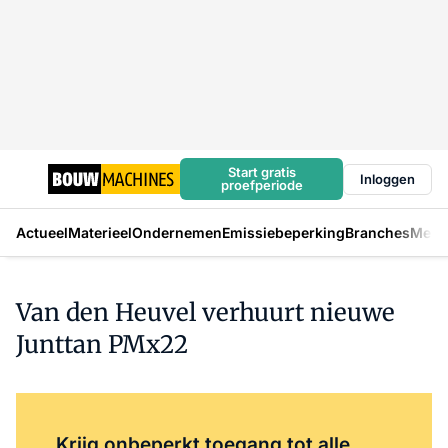
Start gratis
Inloggen
proefperiode
Actueel
Materieel
Ondernemen
Emissiebeperking
Branches
Mens
Van den Heuvel verhuurt nieuwe
Junttan PMx22
Log in
om dit artikel te lezen.
Krijg onbeperkt toegang tot alle