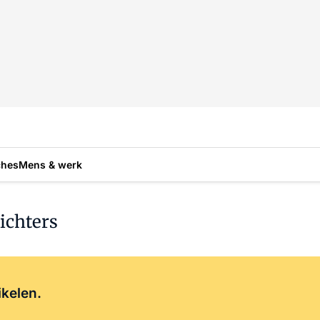
ches
Mens & werk
ichters
Log in
om dit artikel te lezen.
ikelen.