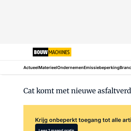
Actueel
Materieel
Ondernemen
Emissiebeperking
Bran
Cat komt met nieuwe asfaltverd
Krijg onbeperkt toegang tot alle art
Lees 1 maand gratis