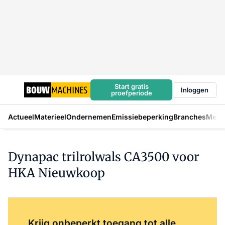
Start gratis
Inloggen
proefperiode
Actueel
Materieel
Ondernemen
Emissiebeperking
Branches
Mens
Dynapac trilrolwals CA3500 voor
HKA Nieuwkoop
Log in
om dit artikel te lezen.
Krijg onbeperkt toegang tot alle