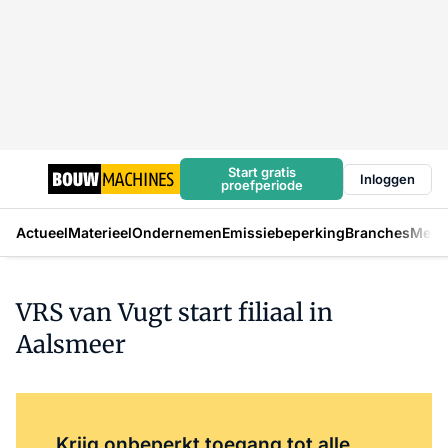
Start gratis
Inloggen
proefperiode
Actueel
Materieel
Ondernemen
Emissiebeperking
Branches
Mens
VRS van Vugt start filiaal in
Aalsmeer
Log in
om dit artikel te lezen.
Krijg onbeperkt toegang tot alle