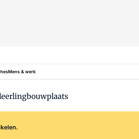
ches
Mens & werk
 leerlingbouwplaats
Log in
om dit artikel te lezen.
ikelen.