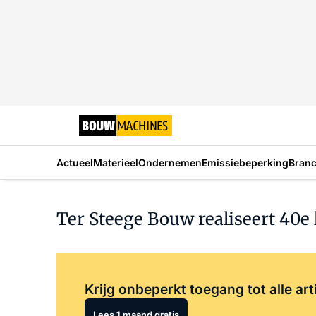
Actueel
Materieel
Ondernemen
Emissiebeperking
Bran
Ter Steege Bouw realiseert 40e
Krijg onbeperkt toegang tot alle art
Lees 1 maand gratis