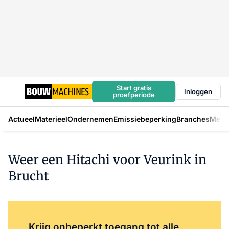
Start gratis
Inloggen
proefperiode
Actueel
Materieel
Ondernemen
Emissiebeperking
Branches
Mens
Weer een Hitachi voor Veurink in
Brucht
Log in
om dit artikel te lezen.
Krijg onbeperkt toegang tot alle