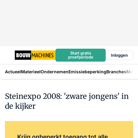
Start gratis
Inloggen
proefperiode
Actueel
Materieel
Ondernemen
Emissiebeperking
Branches
Mens
Steinexpo 2008: 'zware jongens' in
de kijker
Log in
om dit artikel te lezen.
Krijg onbeperkt toegang tot alle