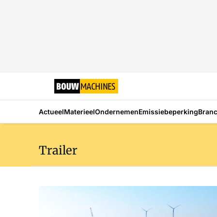
Actueel
Materieel
Ondernemen
Emissiebeperking
Bran
Trailer