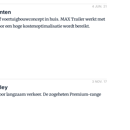
4 JUN. 21
enten
ef voertuigbouwconcept in huis. MAX Trailer werkt met
r een hoge kostenoptimalisatie wordt bereikt.
3 NOV. 17
uley
voor langzaam verkeer. De zogeheten Premium-range