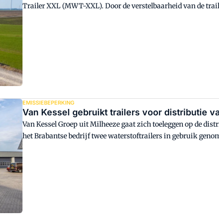
Trailer XXL (MWT-XXL). Door de verstelbaarheid van de trail
torendelen.
EMISSIEBEPERKING
Van Kessel gebruikt trailers voor distributie v
Van Kessel Groep uit Milheeze gaat zich toeleggen op de dist
het Brabantse bedrijf twee waterstoftrailers in gebruik genom
van waterstof naar haar eigen tankstations en naar die van 