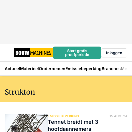
Start gratis
Inloggen
proefperiode
Actueel
Materieel
Ondernemen
Emissiebeperking
Branches
Mens
Strukton
EMISSIEBEPERKING
15 AUG. 24
Tennet breidt met 3
hoofdaannemers