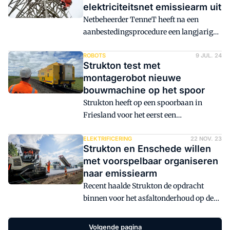
elektriciteitsnet emissiearm uit
Netbeheerder TenneT heeft na een
aanbestedingsprocedure een langjarig
contract gesloten met BAM Infra
Nederland, Strukton Wegen & Beton en
ROBOTS
9 JUL. 24
Strukton test met
VolkerWessels Hoogspanning Civiel, een
montagerobot nieuwe
combinatie tussen KWS en Van Hattum
bouwmachine op het spoor
& Blankevoort. Afspraak is om
Strukton heeft op een spoorbaan in
machines alleen emissiearm te laten
Friesland voor het eerst een
draaien.
montagerobot ingezet die op eigen
houtje fysiek zwaar werk uitvoert.
ELEKTRIFICERING
22 NOV. 23
Strukton en Enschede willen
met voorspelbaar organiseren
naar emissiearm
Recent haalde Strukton de opdracht
binnen voor het asfaltonderhoud op de
Bosweg van gemeente Enschede. De
CO2-reductie en het gebruik van minder
Volgende pagina