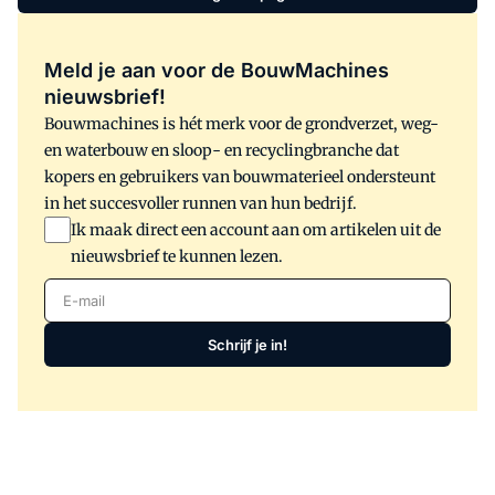
primaire grondstoffen hadden zij vooraf
vastgelegd in hun aanbieding; over
emissievrije machines wordt niet
Meld je aan voor de BouwMachines
gerept.
nieuwsbrief!
Bouwmachines is hét merk voor de grondverzet, weg-
en waterbouw en sloop- en recyclingbranche dat
kopers en gebruikers van bouwmaterieel ondersteunt
in het succesvoller runnen van hun bedrijf.
Ik maak direct een account aan om artikelen uit de
nieuwsbrief te kunnen lezen.
E-mail
Schrijf je in!