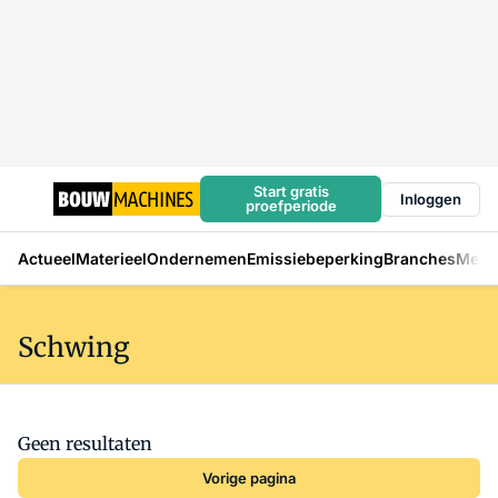
Start gratis
Inloggen
proefperiode
Actueel
Materieel
Ondernemen
Emissiebeperking
Branches
Mens
Schwing
Geen resultaten
Vorige pagina