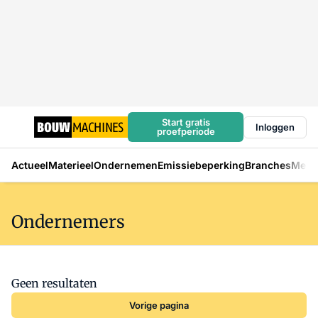
Start gratis
Inloggen
proefperiode
Actueel
Materieel
Ondernemen
Emissiebeperking
Branches
Mens
Ondernemers
Geen resultaten
Vorige pagina