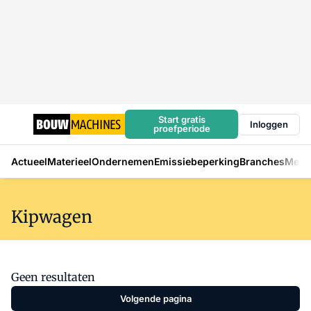
Start gratis
Inloggen
proefperiode
Actueel
Materieel
Ondernemen
Emissiebeperking
Branches
Mens
Kipwagen
Geen resultaten
Volgende pagina