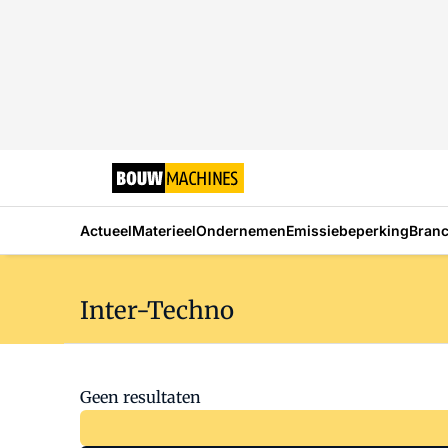
Actueel
Materieel
Ondernemen
Emissiebeperking
Bran
Inter-Techno
Geen resultaten