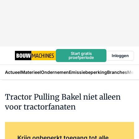
Start gratis
Inloggen
proefperiode
Actueel
Materieel
Ondernemen
Emissiebeperking
Branches
Mens
Tractor Pulling Bakel niet alleen
voor tractorfanaten
Log in
om dit artikel te lezen.
Krijg onbeperkt toegang tot alle