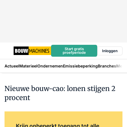
Start gratis
Inloggen
proefperiode
Actueel
Materieel
Ondernemen
Emissiebeperking
Branches
Mens
Nieuwe bouw-cao: lonen stijgen 2
procent
Log in
om dit artikel te lezen.
Krijg onbeperkt toegang tot alle