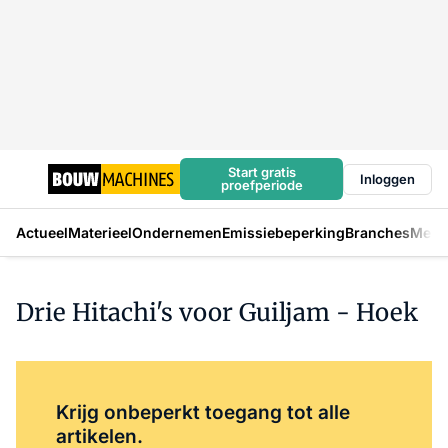
Start gratis
Inloggen
proefperiode
Actueel
Materieel
Ondernemen
Emissiebeperking
Branches
Mens
Drie Hitachi's voor Guiljam - Hoek
Log in
om dit artikel te lezen.
Krijg onbeperkt toegang tot alle
artikelen.