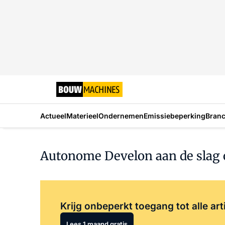
Actueel
Materieel
Ondernemen
Emissiebeperking
Bran
Autonome Develon aan de slag o
Krijg onbeperkt toegang tot alle art
Lees 1 maand gratis