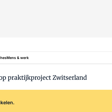
ches
Mens & werk
p praktijkproject Zwitserland
Log in
om dit artikel te lezen.
ikelen.