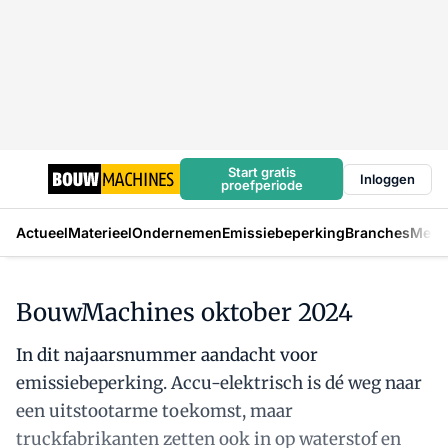
Start gratis
Inloggen
proefperiode
Actueel
Materieel
Ondernemen
Emissiebeperking
Branches
Mens
BouwMachines oktober 2024
In dit najaarsnummer aandacht voor
emissiebeperking. Accu-elektrisch is dé weg naar
een uitstootarme toekomst, maar
truckfabrikanten zetten ook in op waterstof en