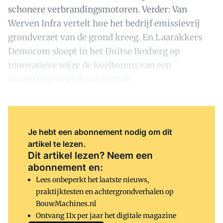
schonere verbrandingsmotoren. Verder: Van
Werven Infra vertelt hoe het bedrijf emissievrij
grondverzet van de grond kreeg. En Laarakkers
Democom sloopt in het Duitse Boxberg op
innovatieve wijze de koeltorens van een
voormalige bruinkoolcentrale.
Je hebt een abonnement nodig om dit
artikel te lezen.
Dit artikel lezen? Neem een
abonnement en:
Lees onbeperkt het laatste nieuws,
praktijktesten en achtergrondverhalen op
BouwMachines.nl
Ontvang 11x per jaar het digitale magazine