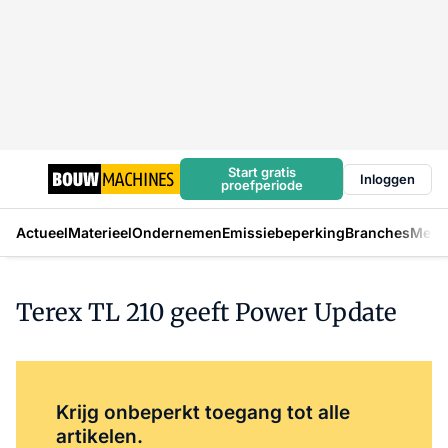
Start gratis
Inloggen
proefperiode
Actueel
Materieel
Ondernemen
Emissiebeperking
Branches
Mens
Terex TL 210 geeft Power Update
Log in
om dit artikel te lezen.
Krijg onbeperkt toegang tot alle
artikelen.