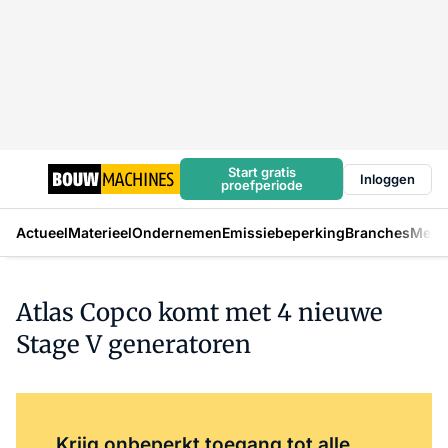
Start gratis
Inloggen
proefperiode
Actueel
Materieel
Ondernemen
Emissiebeperking
Branches
Mens
Atlas Copco komt met 4 nieuwe
Stage V generatoren
Log in
om dit artikel te lezen.
Krijg onbeperkt toegang tot alle