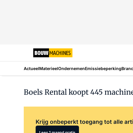
Actueel
Materieel
Ondernemen
Emissiebeperking
Bran
Boels Rental koopt 445 machine
Krijg onbeperkt toegang tot alle art
Lees 1 maand gratis