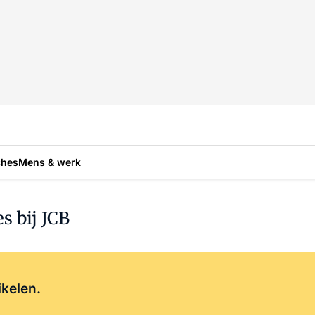
ches
Mens & werk
s bij JCB
Log in
om dit artikel te lezen.
ikelen.