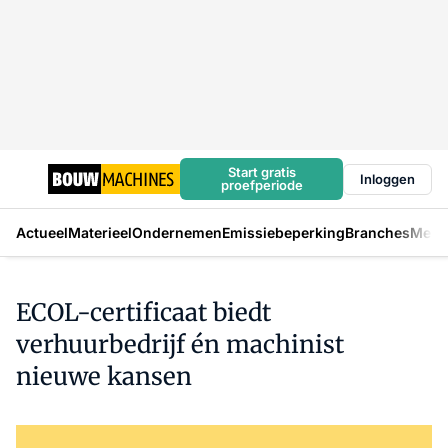
Start gratis
Inloggen
proefperiode
Actueel
Materieel
Ondernemen
Emissiebeperking
Branches
Mens
ECOL-certificaat biedt
verhuurbedrijf én machinist
nieuwe kansen