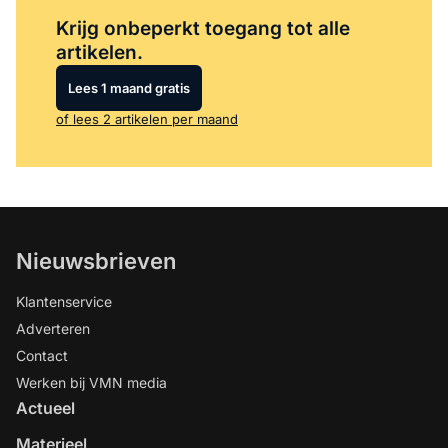
Log in
om dit artikel te lezen.
Krijg onbeperkt toegang tot alle
artikelen.
Lees 1 maand gratis
of lees 2 artikelen per maand
Nieuwsbrieven
Klantenservice
Adverteren
Contact
Werken bij VMN media
Actueel
Materieel