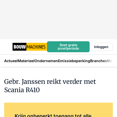
Start gratis
Inloggen
proefperiode
Actueel
Materieel
Ondernemen
Emissiebeperking
Branches
Mens
Gebr. Janssen reikt verder met
Scania R410
Log in
om dit artikel te lezen.
Krijg onbeperkt toegang tot alle